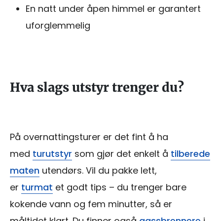
En natt under åpen himmel er garantert
uforglemmelig
Hva slags utstyr trenger du?
På overnattingsturer er det fint å ha
med
turutstyr
som gjør det enkelt å
tilberede
maten
utendørs. Vil du pakke lett,
er
turmat
et godt tips – du trenger bare
kokende vann og fem minutter, så er
måltidet klart. Du finner også
gassbrennere
i