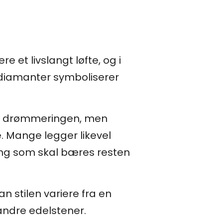
 et livslangt løfte, og i
d diamanter symboliserer
 på drømmeringen, men
re. Mange legger likevel
ring som skal bæres resten
n stilen variere fra en
andre edelstener.