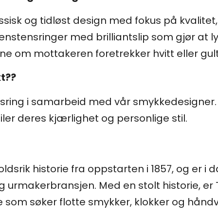
ssisk og tidløst design med fokus på kvalitet,
enstensringer med brilliantslip som gjør at l
e om mottakeren foretrekker hvitt eller gult 
kt??
sesring i samarbeid med vår smykkedesigne
er deres kjærlighet og personlige stil.
ldsrik historie fra oppstarten i 1857, og er i
 urmakerbransjen. Med en stolt historie, er
e som søker flotte smykker, klokker og håndv