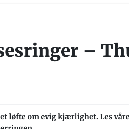
sesringer – Th
et løfte om evig kjærlighet. Les vå
ierringen.