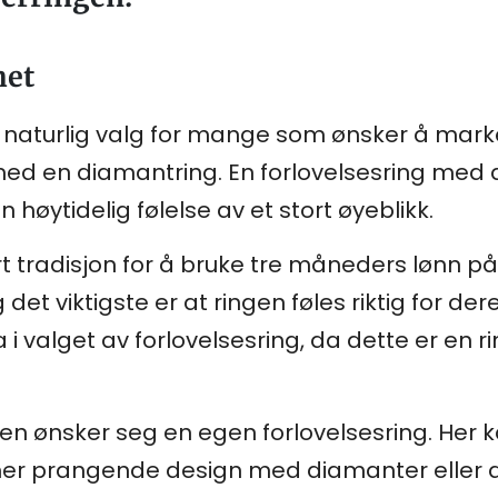
het
 naturlig valg for mange som ønsker å markere
i med en diamantring. En forlovelsesring me
n høytidelig følelse av et stort øyeblikk.
ært tradisjon for å bruke tre måneders lønn
 det viktigste er at ringen føles riktig for de
 i valget av forlovelsesring, da dette er en 
en ønsker seg en egen forlovelsesring. Her ka
il mer prangende design med diamanter eller 