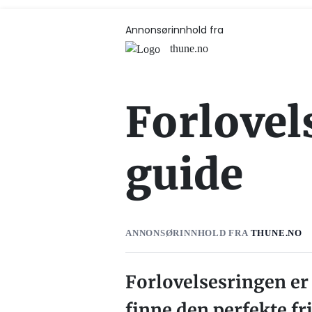
Annonsørinnhold fra
thune.no
Forlovel
guide
ANNONSØRINNHOLD FRA
THUNE.NO
Forlovelsesringen er 
finne den perfekte fr