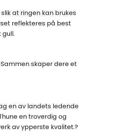
 slik at ringen kan brukes
yset reflekteres på best
gull.
r. Sammen skaper dere et
 dag en av landets ledende
 Thune en troverdig og
erk av ypperste kvalitet.?