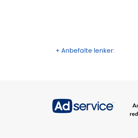
+ Anbefalte lenker:
An
red