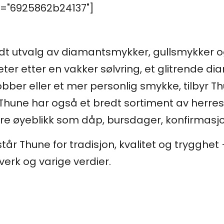
="6925862b24137"]
edt utvalg av diamantsmykker, gullsmykker og
leter etter en vakker sølvring, et glitrende
dobber eller et mer personlig smykke, tilbyr 
 Thune har også et bredt sortiment av herr
store øyeblikk som dåp, bursdager, konfirmasjo
tår Thune for tradisjon, kvalitet og trygghet 
erk og varige verdier.