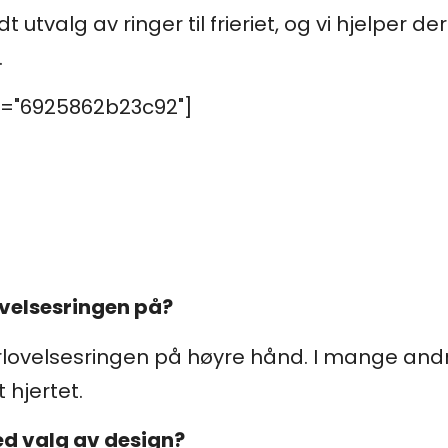
t utvalg av ringer til frieriet, og vi hjelper 
.
="6925862b23c92"]
ovelsesringen på?
orlovelsesringen på høyre hånd. I mange andr
hjertet.
ed valg av design?