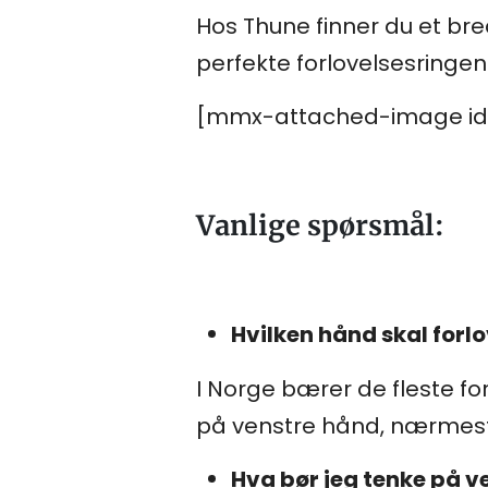
Hos Thune finner du et bred
perfekte forlovelsesringen
[mmx-attached-image id
Vanlige spørsmål:
Hvilken hånd skal forl
I Norge bærer de fleste f
på venstre hånd, nærmest 
Hva bør jeg tenke på v