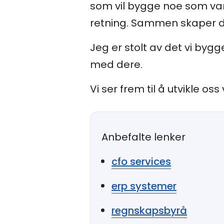
som vil bygge noe som var
retning. Sammen skaper d
Jeg er stolt av det vi byg
med dere.
Vi ser frem til å utvikle o
Anbefalte lenker
cfo services
erp systemer
regnskapsbyrå