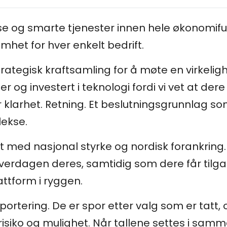
e og smarte tjenester innen hele økonomifu
omhet for hver enkelt bedrift.
ategisk kraftsamling for å møte en virkelighe
r og investert i teknologi fordi vi vet at de
 klarhet. Retning. Et beslutningsgrunnlag so
lekse.
t med nasjonal styrke og nordisk forankring.
rdagen deres, samtidig som dere får tilgang
attform i ryggen.
pportering. De er spor etter valg som er tatt
isiko og mulighet. Når tallene settes i s