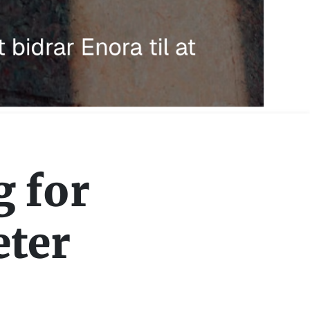
 for
eter