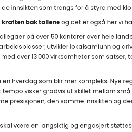
 de innsikten som trengs for å styre med klo
d
kraften bak tallene
og det er også her vi har
legaer på over 50 kontorer over hele landet 
rbeidsplasser, utvikler lokalsamfunn og dri
de med over 13 000 virksomheter som satser, 
i en hverdag som blir mer kompleks. Nye reg
kt tempo visker gradvis ut skillet mellom små 
me presisjonen, den samme innsikten og de
 skal være en langsiktig og engasjert støttes