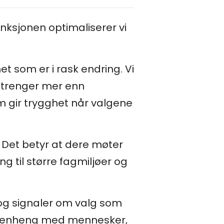
nksjonen optimaliserer vi
t som er i rask endring. Vi
re trenger mer enn
m gir trygghet når valgene
 Det betyr at dere møter
 til større fagmiljøer og
, og signaler om valg som
ammenheng med mennesker,