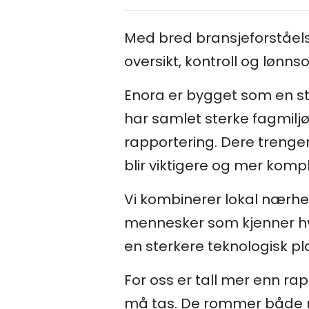
Med bred bransjeforståels
oversikt, kontroll og lønns
Enora er bygget som en str
har samlet sterke fagmiljøe
rapportering. Dere trenger
blir viktigere og mer komp
Vi kombinerer lokal nærhe
mennesker som kjenner hve
en sterkere teknologisk pl
For oss er tall mer enn ra
må tas. De rommer både r