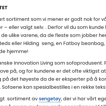
TET
vårt sortiment som vi mener er godt nok for vå
er – eller valgt selv. . Derfor vil du som kund
de ulike varene, da de fleste som jobber her
Beds eller Hilding seng, en Fatboy beanbag,
ende hjemme!
anske Innovation Living som sofaprodusent. Fo
ove på, og for kundene er det ofte viktigst at
ng på det høyeste da de er eksperter på å k
faene kan spesialbestilles i en rekke tekstil
algt sortiment av
sengetøy
, der vi har vårt 