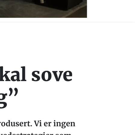
skal sove
ig”
odusert. Vi er ingen