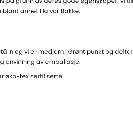
us på grunn av deres gode egenskaper. Vi til
a blant annet Halvor Bakke.
fyrtårn og vi er medlem i Grønt punkt og deltar
gjenvinning av emballasje.
 øko-tex sertifiserte.