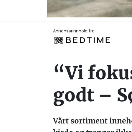
Annonsørinnhold fra
“Vi foku
godt – S
Vårt sortiment inneho