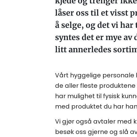
kjede og trenger ikk
låser oss til et visst
å selge, og det vi har
syntes det er mye av 
litt annerledes sorti
Vårt hyggelige personale k
de aller fleste produktene
har mulighet til fysisk 
med produktet du har hand
Vi gjør også avtaler med k
besøk oss gjerne og slå a