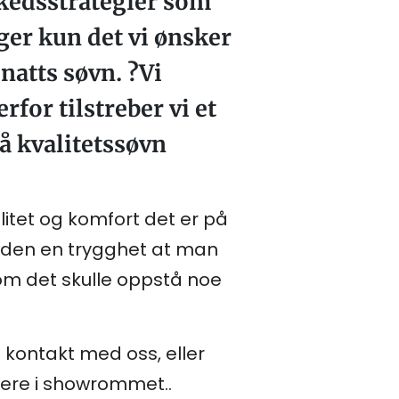
rkedsstrategier som
lger kun det vi ønsker
natts søvn. ?Vi
for tilstreber vi et
å kvalitetssøvn
litet og komfort det er på
kunden en trygghet at man
om det skulle oppstå noe
 kontakt med oss, eller
dere i showrommet..