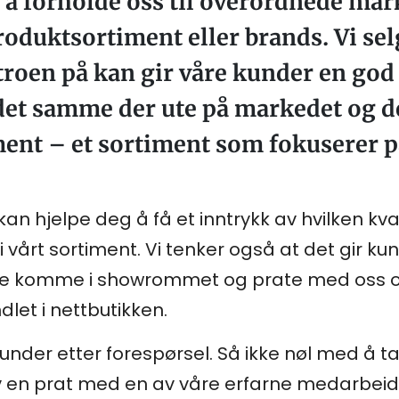
e å forholde oss til overordnede ma
 produktsortiment eller brands. Vi se
 troen på kan gir våre kunder en god 
det samme der ute på markedet og der
ment – et sortiment som fokuserer p
an hjelpe deg å få et inntrykk av hvilken kva
 i vårt sortiment. Vi tenker også at det gir 
kunne komme i showrommet og prate med oss 
let i nettbutikken.
under etter forespørsel. Så ikke nøl med å ta
v en prat med en av våre erfarne medarbei